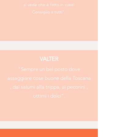
si vede che è fatto in casa!
Consiglio a tutti".
VALTER
"Sempre un bel posto dove
assaggiare cose buone della Toscana
, dai salumi alla trippa, ai pecorini ,
ottimi i dolci".