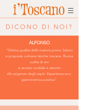
DICONO DI NOI?
ALFONSO
"Ottima qualità della materia prima. Salumi
e proposte culinarie tipiche toscane. Buona
scelta di vini
e servizio cordiale e attento
alle esigenze degli ospiti. Esperienza eno-
gastronomica positiva".